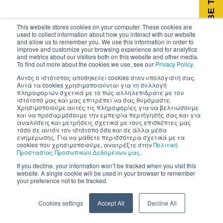
This website stores cookies on your computer. These cookies are
[BTEN id="550"]
used to collect information about how you interact with our website
and allow us to remember you. We use this information in order to
improve and customize your browsing experience and for analytics
© Copyright 2026 Livemedia.com / All Rights Reserved
and metrics about our visitors both on this website and other media.
To find out more about the cookies we use, see our
Privacy Policy
.
Αυτός ο ιστότοπος αποθηκεύει cookies στον υπολογιστή σας.
Αυτά τα cookies χρησιμοποιούνται για τη συλλογή
πληροφοριών σχετικά με το πώς αλληλεπιδράτε με τον
ιστότοπό μας και μας επιτρέπει να σας θυμόμαστε.
Χρησιμοποιούμε αυτές τις πληροφορίες για να βελτιώσουμε
και να προσαρμόσουμε την εμπειρία περιήγησής σας και για
αναλύσεις και μετρήσεις σχετικά με τους επισκέπτες μας
τόσο σε αυτόν τον ιστότοπο όσο και σε άλλα μέσα
ενημέρωσης. Για να μάθετε περισσότερα σχετικά με τα
cookies που χρησιμοποιούμε, ανατρέξτε στην
Πολιτική
Προστασίας Προσωπικών Δεδομένων μας
.
If you decline, your information won’t be tracked when you visit this
website. A single cookie will be used in your browser to remember
your preference not to be tracked.
Cookies settings
Accept All
Decline All