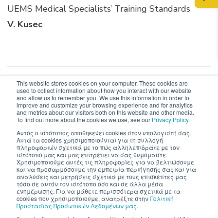
UEMS Medical Specialists’ Training Standards
V. Kusec
This website stores cookies on your computer. These cookies are
used to collect information about how you interact with our website
and allow us to remember you. We use this information in order to
Post
PREVIOUS ARTICLE
improve and customize your browsing experience and for analytics
and metrics about our visitors both on this website and other media.
Advances in biomarkers in gynecology,
To find out more about the cookies we use, see our
Privacy Policy
.
Navigation
obstetrics and perinatal medicine
Αυτός ο ιστότοπος αποθηκεύει cookies στον υπολογιστή σας.
Αυτά τα cookies χρησιμοποιούνται για τη συλλογή
πληροφοριών σχετικά με το πώς αλληλεπιδράτε με τον
NEXT ARTICLE
ιστότοπό μας και μας επιτρέπει να σας θυμόμαστε.
Χρησιμοποιούμε αυτές τις πληροφορίες για να βελτιώσουμε
Neurofilaments as emerging biomarkers in a
και να προσαρμόσουμε την εμπειρία περιήγησής σας και για
wide range of neurological disorders:
αναλύσεις και μετρήσεις σχετικά με τους επισκέπτες μας
τόσο σε αυτόν τον ιστότοπο όσο και σε άλλα μέσα
Towards precision Neurology
ενημέρωσης. Για να μάθετε περισσότερα σχετικά με τα
cookies που χρησιμοποιούμε, ανατρέξτε στην
Πολιτική
Προστασίας Προσωπικών Δεδομένων μας
.